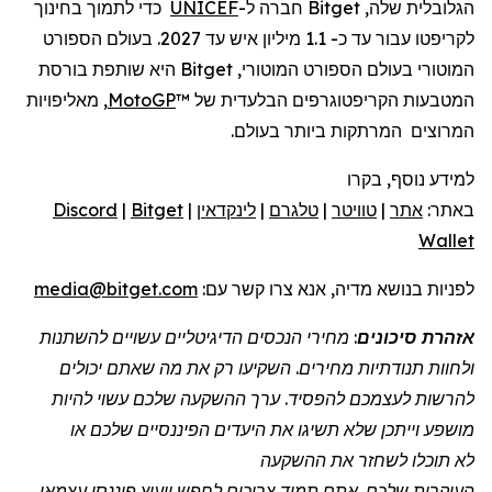
הגלובלית שלה, Bitget חברה ל-
UNICEF
כדי לתמוך בחינוך
לקריפטו עבור עד כ- 1.1 מיליון איש עד 2027. בעולם הספורט
המוטורי בעולם הספורט המוטורי, Bitget היא שותפת בורסת
המטבעות הקריפטוגרפים הבלעדית של ™
MotoGP
, מאליפויות
המרוצים המרתקות ביותר בעולם.
למידע נוסף, בקרו
באתר:
אתר
|
טוויטר
|
טלגרם
|
לינקדאין
|
Bitget
|
Discord
Wallet
לפניות
בנושא מדיה, אנא צרו קשר
עם:
media@bitget.com
אזהרת סיכונים
: מחירי הנכסים הדיגיטליים עשויים להשתנות
ולחוות תנודתיות מחירים. השקיעו רק את מה שאתם יכולים
להרשות לעצמכם להפסיד. ערך ההשקעה שלכם עשוי להיות
מושפע וייתכן שלא תשיגו את היעדים הפיננסיים שלכם או
לא תוכלו לשחזר את ההשקעה
העיקרית שלכם. אתם תמיד צריכים לחפש ייעוץ פיננסי עצמאי