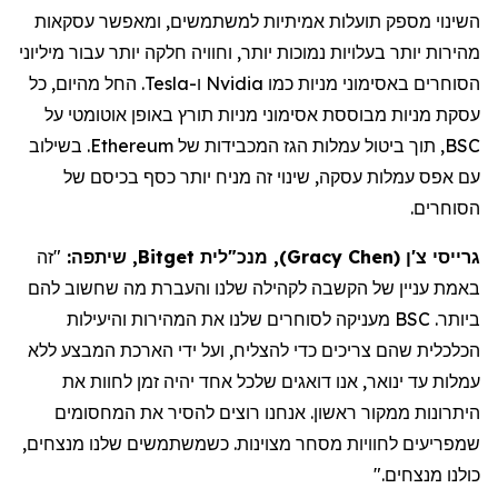
השינוי מספק תועלות אמיתיות למשתמשים, ומאפשר עסקאות
מהירות יותר בעלויות נמוכות יותר, וחוויה חלקה יותר עבור מיליוני
הסוחרים באסימוני מניות כמו
Nvidia
ו-
Tesla
. החל מהיום, כל
עסקת מניות מבוססת אסימוני מניות תורץ באופן אוטומטי על
BSC
, תוך ביטול עמלות הגז המכבידות של
Ethereum
. בשילוב
עם אפס עמלות עסקה, שינוי זה מניח יותר כסף בכיסם של
הסוחרים.
גרייסי צ'ן
(
Gracy Chen
)
, מנכ"לית Bitget, שיתפה:
"זה
באמת עניין של הקשבה לקהילה שלנו והעברת מה שחשוב להם
ביותר. BSC מעניקה לסוחרים שלנו את המהירות והיעילות
הכלכלית שהם צריכים כדי להצליח, ועל ידי הארכת
המבצע ללא
עמלות
עד ינואר, אנו דואגים שלכל אחד יהיה זמן לחוות את
היתרונות ממקור ראשון. אנחנו רוצים להסיר את המחסומים
שמפריעים לחוויות מסחר מצוינות. כשמשתמשים שלנו מנצחים,
כולנו מנצחים."