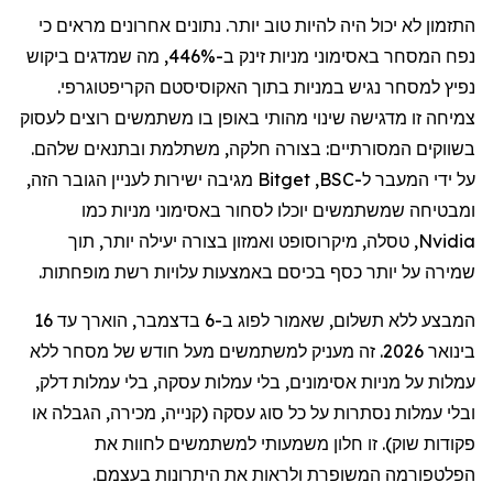
התזמון לא יכול היה להיות טוב יותר. נתונים אחרונים מראים כי
נפח המסחר באסימוני מניות זינק ב-446%, מה שמדגים ביקוש
נפיץ למסחר נגיש במניות בתוך האקוסיסטם הקריפטוגרפי.
צמיחה זו מדגישה שינוי מהותי באופן בו משתמשים רוצים לעסוק
בשווקים המסורתיים: בצורה חלקה, משתלמת ובתנאים שלהם.
על ידי המעבר ל-
BSC
,
Bitget
מגיבה ישירות לעניין הגובר הזה,
ומבטיחה שמשתמשים יוכלו לסחור באסימוני מניות כמו
Nvidia
,
טסלה
,
מיקרוסופט
ו
אמזון
בצורה יעילה יותר, תוך
שמירה על יותר כסף בכיסם באמצעות עלויות רשת מופחתות.
המבצע ללא תשלום, שאמור לפוג ב-6 בדצמבר, הוארך עד 16
בינואר 2026. זה מעניק למשתמשים מעל חודש של מסחר ללא
עמלות על מניות
אסימונים
,
בלי
עמלות עסקה,
בלי
עמלות
דלק
,
ובלי
עמלות נסתרות על כל סוג עסקה (קנייה, מכירה, הגבלה או
פקודות שוק). זו חלון משמעותי למשתמשים לחוות את
הפלטפורמה המשופרת ולראות את היתרונות בעצמם.