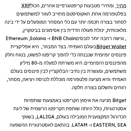
מחיר
ומחירי מטבעות קריפטוגרפיים אחרים, הכול
XRP
בפלטפורמה אחת. האקוסיסטם מחוייב לעזור למשתמשים
לסחור בצורה חכמה יותר עם כלי המסחר המופעלים על ידי בינה
מלאכותית, יכולת פעולה הדדית בין אסימונים בביטקויין,
, וגישה רחבה יותר לנכסים
BNB Chain
ו-
Solana
,
Ethereum
Wallet
Bitget
בעולם האמיתי. בצד המבוזר,
היא אפליקציית
פיננסים יומיומית שנבנתה כדי להפוך קריפטו לפשוט, בטוח וחלק
מהפיננסים היומיומיים. היא
משרתת
למעלה
מ
-80
מיליון
משתמשים
,
ומגשרת
בין
נתיבי
הבלוקצ
'
יין
לבין
פיננסים
בעולם
האמיתי
והיא
מצי
עה
פלטפורמה
מוכללת
לכניסה
ויציאה
,
מסחר
,
רווחים
ותשלום
בצורה
חלקה
.
Bitget מניעה את אימוץ הקריפטו באמצעות שותפויות
אסטרטגיות, כולל היותה שותפת הקריפטו הרשמית של ליגת
הכדורגל המקצוענית המובילה בעולם, LALIGA, בשווקי
EASTERN, SEA ו- LATAM. בהתאם לאסטרטגיית ההשפעה