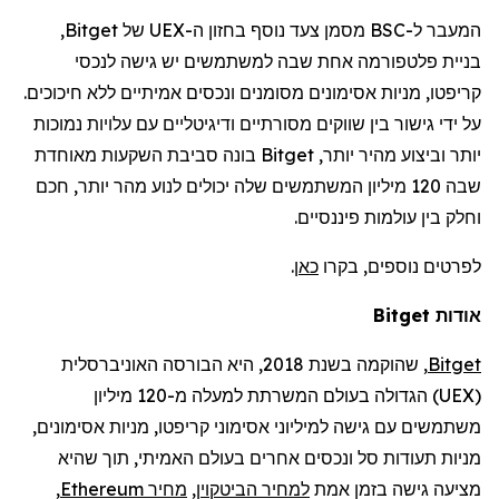
המעבר ל-BSC מסמן צעד נוסף בחזון ה-UEX של Bitget,
בניית פלטפורמה אחת שבה למשתמשים יש גישה לנכסי
קריפטו, מניות
אסימונים
מסומנים ונכסים אמיתיים ללא חיכוכים.
על ידי גישור בין שווקים מסורתיים ודיגיטליים עם עלויות נמוכות
יותר וביצוע מהיר יותר, Bitget בונה סביבת
השקעות מאוחדת
שבה 120 מיליון המשתמשים שלה יכולים לנוע מהר יותר, חכם
וחלק בין עולמות פיננסיים.
לפרטים נוספים, בקרו
כאן
.
אודות Bitget
Bitget
,
שהוקמה
בשנת 2018, היא הבורסה האוניברסלית
(
UEX
)
הגדולה בעולם
המשרתת למעלה מ-120
מיליון
משתמשים
עם גישה למיליוני אסימוני קריפטו, מניות אסימונים,
מניות תעודות סל ונכסים אחרים בעולם האמיתי, תוך שהיא
מציעה גישה בזמן אמת
למחיר הביטקוין
,
מחיר
Ethereum
,