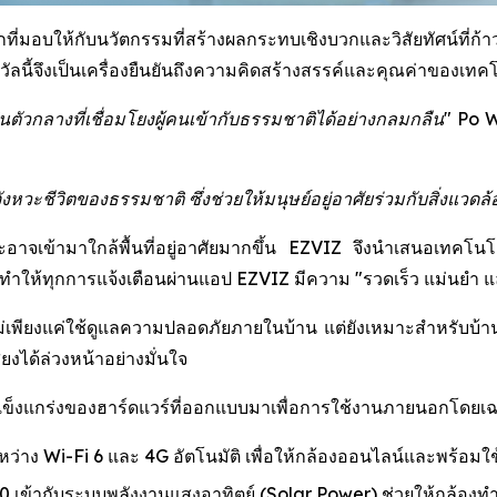
่มอบให้กับนวัตกรรมที่สร้างผลกระทบเชิงบวกและวิสัยทัศน์ที่ก้าวไ
นี้จึงเป็นเครื่องยืนยันถึงความคิดสร้างสรรค์และคุณค่าของเทคโน
ัวกลางที่เชื่อมโยงผู้คนเข้ากับธรรมชาติได้อย่างกลมกลืน"
Po W
ะชีวิตของธรรมชาติ ซึ่งช่วยให้มนุษย์อยู่อาศัยร่วมกับสิ่งแวดล้อ
ละอาจเข้ามาใกล้พื้นที่อยู่อาศัยมากขึ้น EZVIZ จึงนำเสนอเทคโน
ให้ทุกการแจ้งเตือนผ่านแอป EZVIZ มีความ "รวดเร็ว แม่นยำ และช
่เพียงแค่ใช้ดูแลความปลอดภัยภายในบ้าน แต่ยังเหมาะสำหรับบ้านสวน 
งได้ล่วงหน้าอย่างมั่นใจ
มแข็งแกร่งของฮาร์ดแวร์ที่ออกแบบมาเพื่อการใช้งานภายนอกโดยเ
ะหว่าง Wi-Fi 6 และ 4G อัตโนมัติ เพื่อให้กล้องออนไลน์และพร้อมใช
เข้ากับระบบพลังงานแสงอาทิตย์ (Solar Power) ช่วยให้กล้องท