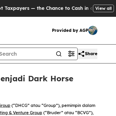
yers — the Chance to Cash in on Publicly Owned 
View all
Provided by AGP
Share
enjadi Dark Horse
Group
(“DHCG” atau “Group”), pemimpin dalam
ting & Venture Group
(“Bruder” atau “BCVG”),