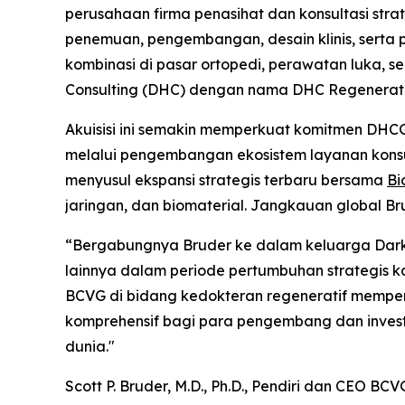
perusahaan firma penasihat dan konsultasi stra
penemuan, pengembangan, desain klinis, serta 
kombinasi di pasar ortopedi, perawatan luka, s
Consulting (DHC) dengan nama DHC Regenerati
Akuisisi ini semakin memperkuat komitmen DHC
melalui pengembangan ekosistem layanan konsu
menyusul ekspansi strategis terbaru bersama
Bi
jaringan, dan biomaterial. Jangkauan global Br
“Bergabungnya Bruder ke dalam keluarga Dark 
lainnya dalam periode pertumbuhan strategis k
BCVG di bidang kedokteran regeneratif memper
komprehensif bagi para pengembang dan invest
dunia."
Scott P. Bruder, M.D., Ph.D., Pendiri dan CE