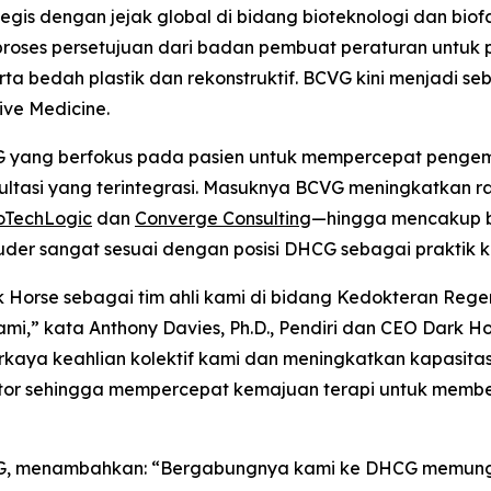
tegis dengan jejak global di bidang bioteknologi dan bio
proses persetujuan dari badan pembuat peraturan untuk 
erta bedah plastik dan rekonstruktif. BCVG kini menjadi 
ve Medicine.
G yang berfokus pada pasien untuk mempercepat pengem
ltasi yang terintegrasi. Masuknya BCVG meningkatkan r
oTechLogic
dan
Converge Consulting
—hingga mencakup bi
uder sangat sesuai dengan posisi DHCG sebagai praktik ko
Horse sebagai tim ahli kami di bidang Kedokteran Reg
ami,” kata Anthony Davies, Ph.D., Pendiri dan CEO Dark
kaya keahlian kolektif kami dan meningkatkan kapasita
or sehingga mempercepat kemajuan terapi untuk member
O BCVG, menambahkan: “Bergabungnya kami ke DHCG memun