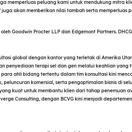
ingga memperluas peluang kami untuk mendukung mitra k
if juga akan memberikan nilai tambah serta memperluas
li oleh Goodwin Procter LLP dan Edgemont Partners. DHCG 
sultasi global dengan kantor yang terletak di Amerika Ut
nyediaan terapi sel dan gen melalui keahlian yang tak 
ara ahli bidang tertentu dalam tim konsultasi kini menca
 peluncuran komersial, serta pengoptimalan bisnis di sel
yang kuat untuk membantu klien dari tahap penemuan awal
Converge Consulting, dengan BCVG kini menjadi departemen