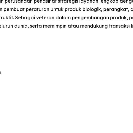
 perusahaan penasihat strategis layanan lengkap den
dan pembuat peraturan untuk produk biologik, perangkat, 
struktif. Sebagai veteran dalam pengembangan produk, pa
luruh dunia, serta memimpin atau mendukung transaksi lise

