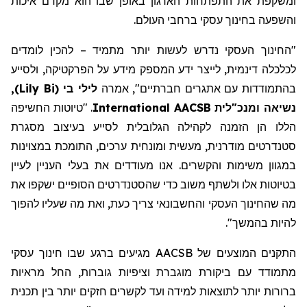
ומשקפת את התפתחות הארגון באופן שבו הוא מקדם איכות
והשפעה בחינוך עסקי ברחבי העולם.
"החינוך העסקי
נדרש
לעשות יותר
מתמיד
– להכין לומדים
לכלכלה דינמית, לייצר ידע
המספק מידע על הפרקטיקה
,
ולסייע
בהתמודדות עם אתגרים חברתיים
"
,
אמרה
לילי בי
(
Lily Bi
)
,
נשיאה ומנכ"לית AACSB
International
. "טיוטות החשיפה
הללו הן הזמנה לקהילה הגלובלית לסייע בעיצוב מסגרת
סטנדרטים מודרנית, מעשית ומונחית ערכים, התומכת במצוינות
במגוון משימות והקשרים. אנו מעודדים את בעלי העניין לעיין
בטיוטות אלו ולשתף משוב כדי שהסטנדרטים הסופיים ישקפו את
מה
שהחינוך העסקי והחשבונאי
צריך כעת,
ואת מה שעליו להפוך
להיות בהמשך
".
התקנים המוצעים של AACSB מגיעים ברגע שבו חינוך עסקי
מתמודד עם ביקורת מוגברת וציפיות
גוברות
, החל מראיות
ברורות יותר לתוצאות למידה ועד
לקשרים
חזקים יותר בין תכנית