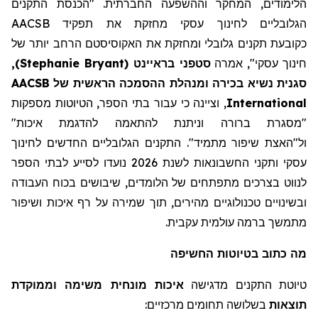
הלימודים, המחקר וההשפעה החברתית. "הכנסת התקנים
הגלובליים לחינוך עסקי מחזקת את תפקיד AACSB
כקובע
ת
תקנים גלובלי ומחזקת את
האקוסיסטם
הרחב יותר של
חינוך עסקי"
,
אמרה
סטפני
בראיינט
(
Stephanie Bryant
)
,
סגנית נשיא בכירה ו
מנהלת
ההסמכה הראשית של AACSB
International
, וציינה כי עבור בתי הספר, הטיוטות מספקות
"מסגרת ברורה
וניתנת להתאמה להדגמת איכות
"
ול"האצת
שיפור מתמיד"
.
התקנים הגלובליים החדשים לחינוך
עסקי ותקני החשבונאות לשנת 2026 נועדו לסייע לבתי הספר
לנווט בצרכים
מתפתחים
של הלומדים,
שיבושים
בכוח העבודה
ובשינויים טכנולוגיים מהירים, תוך שמירה על רף איכות ושיפור
מתמשך ברמה עולמית עקבית.
מה
כתוב
בטיוטות החשיפה
טיוטת התקנים מדגישה
איכות מונחית משימה וממוקדת
תוצאות
בשלושה תחומים מרכזיים: