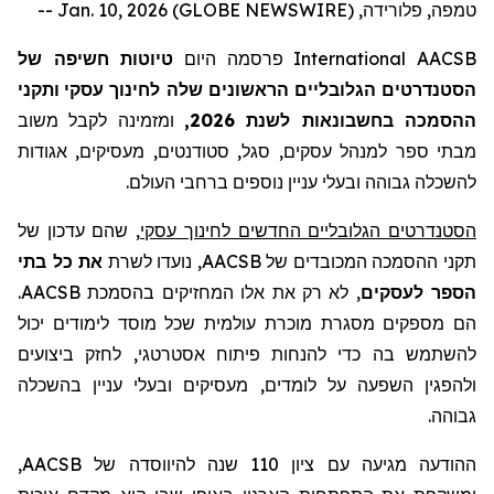
טמפה, פלורידה, Jan. 10, 2026 (GLOBE NEWSWIRE) --
AACSB
International
פרסמה היום
טיוטות חשיפה של
הסטנדרטים
הגלובליים הראשונים
שלה
לחינוך עסקי
ותקני
ההסמכה
ב
חשבונאות לשנת 2026,
ומזמינה לקבל
משוב
מבתי ספר
למנהל עסקים
, סגל, סטודנטים, מעסיקים, אגודות
לה
שכלה גבוהה ובעלי עניין נוספים ברחבי העולם.
הסטנדרטים הגלובליים החדשים לחינוך עסקי
, שהם עדכון של
תקני ההסמכה המכובדים של
AACSB
, נועדו לשרת
את כל בתי
הספר לעסקים
, לא רק את אלו המחזיקים בהסמכת
AACSB
.
הם מספקים מסגרת מוכרת עולמית שכל מוסד לימודים יכול
להשתמש בה כדי להנחות פיתוח אסטרטגי, לחזק ביצועים
ולהפגין
השפעה על לומדים, מעסיקים ובעלי עניין בהשכלה
גבוהה.
ההודעה מגיעה עם ציון 110 שנה להיווסד
ה
של
AACSB
,