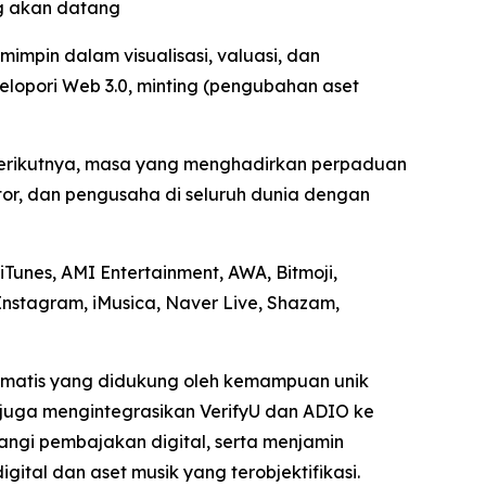
ng akan datang
mpin dalam visualisasi, valuasi, dan
lopori Web 3.0, minting (pengubahan aset
 berikutnya, masa yang menghadirkan perpaduan
tor, dan pengusaha di seluruh dunia dengan
Tunes, AMI Entertainment, AWA, Bitmoji,
Instagram, iMusica, Naver Live, Shazam,
tomatis yang didukung oleh kemampuan unik
I juga mengintegrasikan VerifyU dan ADIO ke
angi pembajakan digital, serta menjamin
gital dan aset musik yang terobjektifikasi.