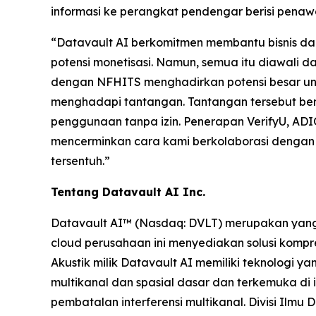
informasi ke perangkat pendengar berisi penawa
“Datavault AI berkomitmen membantu bisnis d
potensi monetisasi. Namun, semua itu diawali d
dengan NFHITS menghadirkan potensi besar untu
menghadapi tantangan. Tantangan tersebut beru
penggunaan tanpa izin. Penerapan VerifyU, ADI
mencerminkan cara kami berkolaborasi dengan 
tersentuh.”
Tentang Datavault AI Inc.
Datavault AI™ (Nasdaq: DVLT) merupakan yang t
cloud perusahaan ini menyediakan solusi kompre
Akustik milik Datavault AI memiliki teknologi 
multikanal dan spasial dasar dan terkemuka di i
pembatalan interferensi multikanal. Divisi Ilm