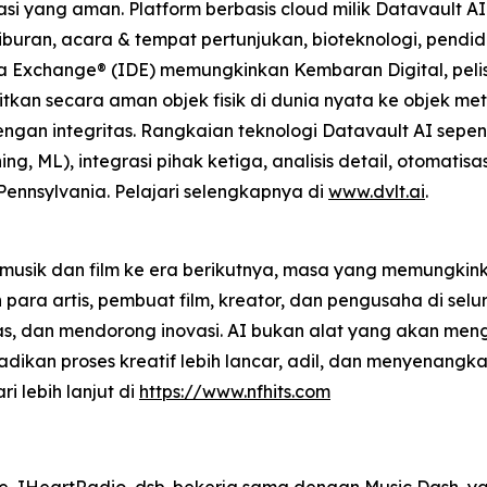
 yang aman. Platform berbasis cloud milik Datavault AI m
buran, acara & tempat pertunjukan, bioteknologi, pendidi
ta Exchange® (IDE) memungkinkan Kembaran Digital, pelise
tkan secara aman objek fisik di dunia nyata ke objek m
gan integritas. Rangkaian teknologi Datavault AI sepe
g, ML), integrasi pihak ketiga, analisis detail, otomati
 Pennsylvania. Pelajari selengkapnya di
www.dvlt.ai
.
musik dan film ke era berikutnya, masa yang memungkinka
a artis, pembuat film, kreator, dan pengusaha di selur
as, dan mendorong inovasi. AI bukan alat yang akan meng
kan proses kreatif lebih lancar, adil, dan menyenangkan
ri lebih lanjut di
https://www.nfhits.com