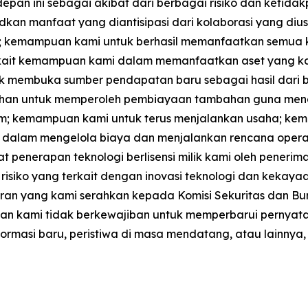
epan ini sebagai akibat dari berbagai risiko dan ketida
dkan manfaat yang diantisipasi dari kolaborasi yang d
 kemampuan kami untuk berhasil memanfaatkan semua ke
erkait kemampuan kami dalam memanfaatkan aset yang ka
tuk membuka sumber pendapatan baru sebagai hasil dari 
kebutuhan untuk memperoleh pembiayaan tambahan guna men
umum; kemampuan kami untuk terus menjalankan usaha; 
dalam mengelola biaya dan menjalankan rencana opera
penerapan teknologi berlisensi milik kami oleh penerima
isiko yang terkait dengan inovasi teknologi dan kekayaan i
ran yang kami serahkan kepada Komisi Sekuritas dan Burs
an, dan kami tidak berkewajiban untuk memperbarui pern
formasi baru, peristiwa di masa mendatang, atau lainnya