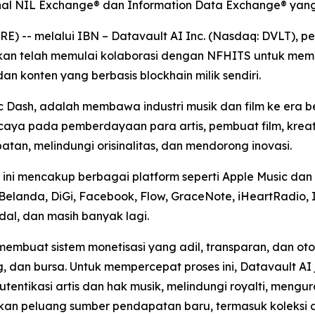
ional NIL Exchange® dan Information Data Exchange® ya
-- melalui IBN – Datavault AI Inc. (Nasdaq: DVLT), pemi
mkan telah memulai kolaborasi dengan NFHITS untuk meme
 dan konten yang berbasis blockhain milik sendiri.
ic Dash, adalah membawa industri musik dan film ke era
ercaya pada pemberdayaan para artis, pembuat film, krea
an, melindungi orisinalitas, dan mendorong inovasi.
ini mencakup berbagai platform seperti Apple Music dan i
Belanda, DiGi, Facebook, Flow, GraceNote, iHeartRadio, 
idal, dan masih banyak lagi.
membuat sistem monetisasi yang adil, transparan, dan o
g, dan bursa. Untuk mempercepat proses ini, Datavault A
ntikasi artis dan hak musik, melindungi royalti, mengur
takan peluang sumber pendapatan baru, termasuk koleksi di