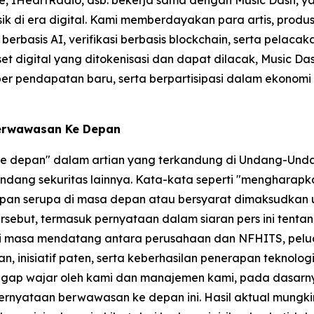
e, IHeartRadio, dsb. bekerja sama dengan Music Dash, ya
usik di era digital. Kami memberdayakan para artis, prod
erbasis AI, verifikasi berbasis blockchain, serta pelaca
t digital yang ditokenisasi dan dapat dilacak, Music D
endapatan baru, serta berpartisipasi dalam ekonomi musik
Berwawasan Ke Depan
 ke depan" dalam artian yang terkandung di Undang-Unda
dang sekuritas lainnya. Kata-kata seperti "mengharapkan
gkapan serupa di masa depan atau bersyarat dimaksudkan
sebut, termasuk pernyataan dalam siaran pers ini tenta
di masa mendatang antara perusahaan dan NFHITS, peluang
n, inisiatif paten, serta keberhasilan penerapan teknolo
ggap wajar oleh kami dan manajemen kami, pada dasarny
ernyataan berwawasan ke depan ini. Hasil aktual mungki