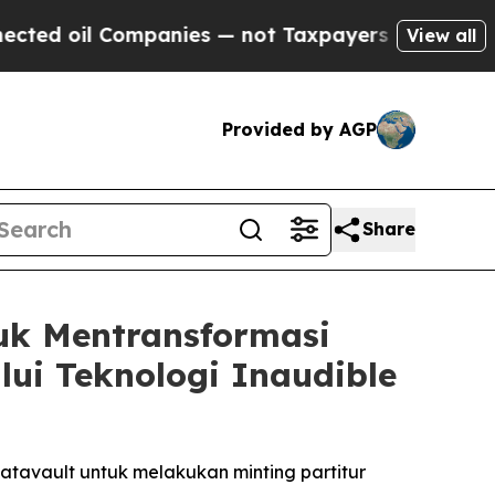
ompanies — not Taxpayers — the Chance to Cash i
View all
Provided by AGP
Share
uk Mentransformasi
ui Teknologi Inaudible
tavault untuk melakukan minting partitur