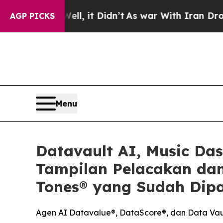
ll, it Didn’t
As war With Iran Drove oil Prices
AGP PICKS
Menu
Datavault AI, Music Da
Tampilan Pelacakan dan
Tones® yang Sudah Dipa
Agen AI Datavalue®, DataScore®, dan Data Vaul