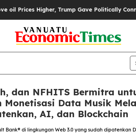
 Higher, Trump Gave Politically Connected oil C
sh, dan NFHITS Bermitra unt
 Monetisasi Data Musik Melal
tenkan, AI, dan Blockchain
t Bank® di lingkungan Web 3.0 yang sudah dipatenkan Da