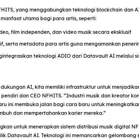
an NFHITS, yang menggabungkan teknologi blockchain dan
manfaat utama bagi para artis, seperti:
eo, film independen, dan video musik secara eksklusif
tif, serta metadata para artis guna mengamankan peneri
ntegrasikan teknologi ADIO dari Datavault AI melalui s
ukungan AI, kita memiliki infrastruktur untuk menjadikan
i, pendiri dan CEO NFHITS. “Industri musik dan kreator k
u ini membuka jalan bagi cara baru untuk meningkatka
umbuh dan mempertahankan karier mereka.”
 untuk menerapkan sistem distribusi musik digital NFHIT
k Datavault AI. Teknologi ini memancarkan gelombang 