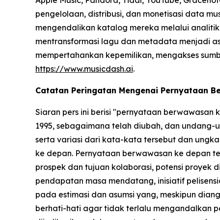
Apple Music, Pandora, Tidal, YouTube, Gracenot
pengelolaan, distribusi, dan monetisasi data m
mengendalikan katalog mereka melalui analitik b
mentransformasi lagu dan metadata menjadi ase
mempertahankan kepemilikan, mengakses sumber p
https://www.musicdash.ai
.
Catatan Peringatan Mengenai Pernyataan 
Siaran pers ini berisi "pernyataan berwawasan
1995, sebagaimana telah diubah, dan undang-un
serta variasi dari kata-kata tersebut dan un
ke depan. Pernyataan berwawasan ke depan ter
prospek dan tujuan kolaborasi, potensi proyek 
pendapatan masa mendatang, inisiatif pelisensia
pada estimasi dan asumsi yang, meskipun dian
berhati-hati agar tidak terlalu mengandalkan p