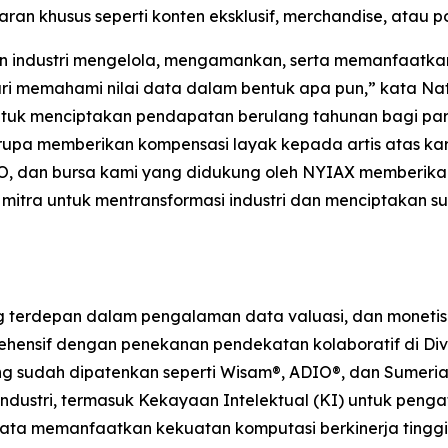
ran khusus seperti konten eksklusif, merchandise, atau 
an industri mengelola, mengamankan, serta memanfaatk
ari memahami nilai data dalam bentuk apa pun,” kata Na
k menciptakan pendapatan berulang tahunan bagi para a
pa memberikan kompensasi layak kepada artis atas karya
O, dan bursa kami yang didukung oleh NYIAX memberikan 
mitra untuk mentransformasi industri dan menciptakan 
erdepan dalam pengalaman data valuasi, dan monetisasi
hensif dengan penekanan pendekatan kolaboratif di Divisi
yang sudah dipatenkan seperti Wisam®, ADIO®, dan Sumeria
ndustri, termasuk Kekayaan Intelektual (KI) untuk pengat
u Data memanfaatkan kekuatan komputasi berkinerja tingg