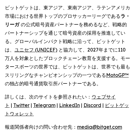
ビットゲットは、東アジア、東南アジア、ラテンアメリカ
市場における世界トップのプロサッカーリーグである
ラ・
リーガ
の公式暗号資産パートナーを務めるなど、戦略的
パートナーシップを通じて暗号資産の採用を推進してい
る。グローバルインパクト戦略に沿って、ビットゲット
は、
ユニセフ (UNICEF)
と協力して、2027年までに110
万人を対象としたブロックチェーン教育を支援する。モー
タースポーツの世界では、ビットゲットは、世界でも最も
スリリングなチャンピオンシップの一つである
MotoGP™
の独占的暗号通貨取引所パートナーである。
詳しくは、次のサイトを参照されたい：
ウェブサイ
ト
|
Twitter
|
Telegram
|
LinkedIn
|
Discord
|
ビットゲッ
トウォレット
報道関係者向けの問い合わせ先：
media@bitget.com