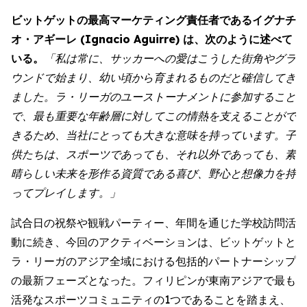
ビットゲットの最高マーケティング責任者であるイグナチ
オ・アギーレ (Ignacio Aguirre) は、次のように述べて
いる。
「私は常に、サッカーへの愛はこうした街角やグラ
ウンドで始まり、幼い頃から育まれるものだと確信してき
ました。ラ・リーガのユーストーナメントに参加すること
で、最も重要な年齢層に対してこの情熱を支えることがで
きるため、当社にとっても大きな意味を持っています。子
供たちは、スポーツであっても、それ以外であっても、素
晴らしい未来を形作る資質である喜び、野心と想像力を持
ってプレイします。」
試合日の祝祭や観戦パーティー、年間を通じた学校訪問活
動に続き、今回のアクティベーションは、ビットゲットと
ラ・リーガのアジア全域における包括的パートナーシップ
の最新フェーズとなった。フィリピンが東南アジアで最も
活発なスポーツコミュニティの1つであることを踏まえ、