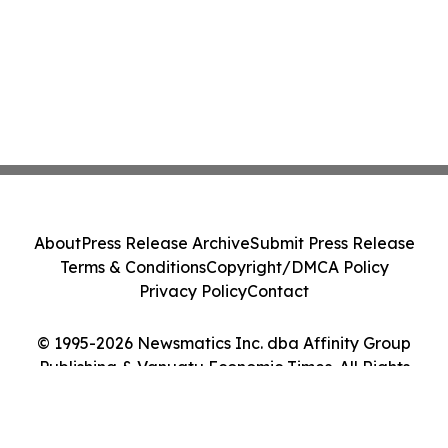
About
Press Release Archive
Submit Press Release
Terms & Conditions
Copyright/DMCA Policy
Privacy Policy
Contact
© 1995-2026 Newsmatics Inc. dba Affinity Group
Publishing & Vanuatu Economic Times. All Rights
Reserved.
Cookie Settings / Your Privacy Choices