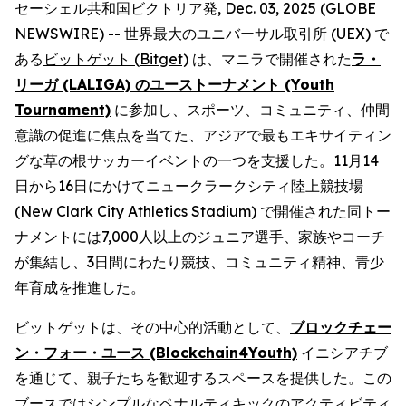
セーシェル共和国ビクトリア発, Dec. 03, 2025 (GLOBE
NEWSWIRE) -- 世界最大のユニバーサル取引所 (UEX) で
ある
ビットゲット (Bitget)
は、マニラで開催された
ラ・
リーガ (LALIGA) のユーストーナメント (Youth
Tournament)
に参加し、スポーツ、コミュニティ、仲間
意識の促進に焦点を当てた、アジアで最もエキサイティン
グな草の根サッカーイベントの一つを支援した。11月14
日から16日にかけてニュークラークシティ陸上競技場
(New Clark City Athletics Stadium) で開催された同トー
ナメントには7,000人以上のジュニア選手、家族やコーチ
が集結し、3日間にわたり競技、コミュニティ精神、青少
年育成を推進した。
ビットゲットは、その中心的活動として、
ブロックチェー
ン・フォー・ユース (Blockchain4Youth)
イニシアチブ
を通じて、親子たちを歓迎するスペースを提供した。この
ブースではシンプルなペナルティキックのアクティビティ